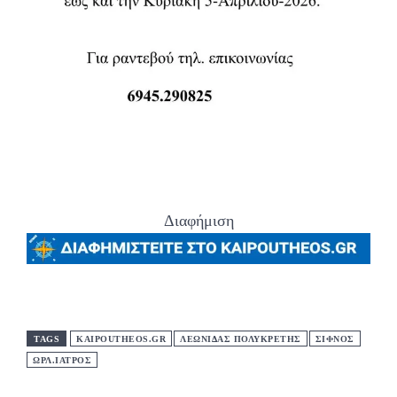
Διαφήμιση
TAGS
KAIPOUTHEOS.GR
ΛΕΩΝΙΔΑΣ ΠΟΛΥΚΡΕΤΗΣ
ΣΙΦΝΟΣ
ΩΡΛ.ΙΑΤΡΟΣ