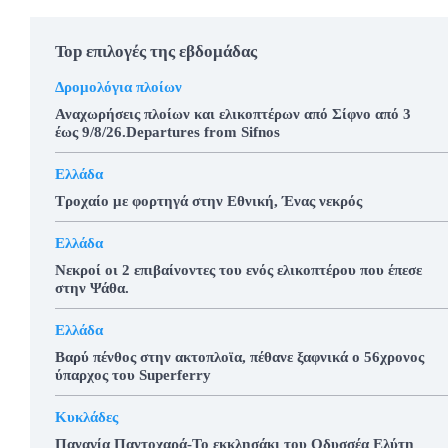
Top επιλογές της εβδομάδας
Δρομολόγια πλοίων
Αναχωρήσεις πλοίων και ελικοπτέρων από Σίφνο από 3
έως 9/8/26.Departures from Sifnos
Ελλάδα
Τροχαίο με φορτηγά στην Εθνική, Ένας νεκρός
Ελλάδα
Νεκροί οι 2 επιβαίνοντες του ενός ελικοπτέρου που έπεσε
στην Ψάθα.
Ελλάδα
Βαρύ πένθος στην ακτοπλοϊα, πέθανε ξαφνικά ο 56χρονος
ύπαρχος του Superferry
Κυκλάδες
Παναγία Παντοχαρά-Το εκκλησάκι του Οδυσσέα Ελύτη