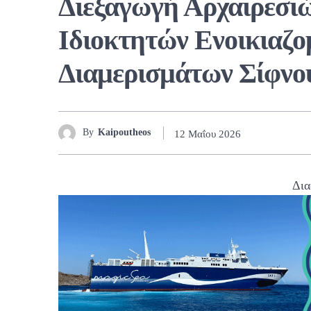
Διεξαγωγή Αρχαιρεσι
Ιδιοκτητών Ενοικιαζ
Διαμερισμάτων Σίφνο
By
Kaipoutheos
12 Μαΐου 2026
Δια