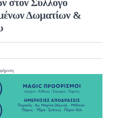
ών στον Σύλλογο
ομένων Δωματίων &
υ
φήμιση