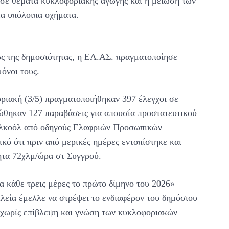
σε θέματα κυκλοφοριακής αγωγής και η μείωση των
 τα υπόλοιπα οχήματα.
ς της δημοσιότητας, η ΕΛ.ΑΣ. πραγματοποίησε
μόνοι τους.
υριακή (3/5) πραγματοποιήθηκαν 397 έλεγχοι σε
ιώθηκαν 127 παραβάσεις για απουσία προστατευτικού
 αλκοόλ από οδηγούς Ελαφριών Προσωπικών
κό ότι πριν από μερικές ημέρες εντοπίστηκε και
τητα 72χλμ/ώρα στ Συγγρού.
α κάθε τρεις μέρες το πρώτο δίμηνο του 2026»
λεία έμελλε να στρέψει το ενδιαφέρον του δημόσιου
ν χωρίς επίβλεψη και γνώση των κυκλοφοριακών