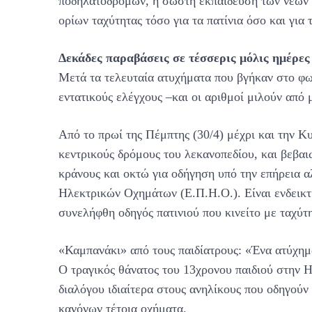
ποδηλατόδρομων, η σωστή εκπαίδευση των νέων 
ορίων ταχύτητας τόσο για τα πατίνια όσο και για
Δεκάδες παραβάσεις σε τέσσερις μόλις ημέρες
Μετά τα τελευταία ατυχήματα που βγήκαν στο φω
εντατικούς ελέγχους –και οι αριθμοί μιλούν από 
Από το πρωί της Πέμπτης (30/4) μέχρι και την Κ
κεντρικούς δρόμους του λεκανοπεδίου, και βεβα
κράνους και οκτώ για οδήγηση υπό την επήρεια
Ηλεκτρικών Οχημάτων (Ε.Π.Η.Ο.). Είναι ενδεικτι
συνελήφθη οδηγός πατινιού που κινείτο με ταχύ
«Καμπανάκι» από τους παιδίατρους: «Ένα ατύχημ
Ο τραγικός θάνατος του 13χρονου παιδιού στην Η
διαλόγου ιδιαίτερα στους ανηλίκους που οδηγού
κανόνων τέτοια οχήματα.