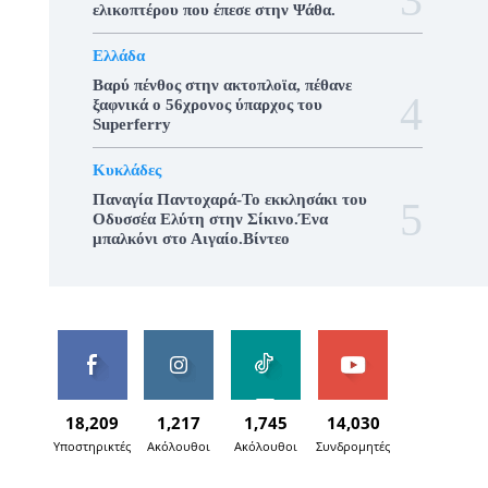
ελικοπτέρου που έπεσε στην Ψάθα.
Ελλάδα
Βαρύ πένθος στην ακτοπλοϊα, πέθανε
ξαφνικά ο 56χρονος ύπαρχος του
Superferry
Κυκλάδες
Παναγία Παντοχαρά-Το εκκλησάκι του
Οδυσσέα Ελύτη στην Σίκινο.Ένα
μπαλκόνι στο Αιγαίο.Βίντεο
18,209
1,217
1,745
14,030
Υποστηρικτές
Ακόλουθοι
Ακόλουθοι
Συνδρομητές