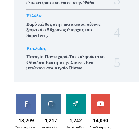
ελικοπτέρου που έπεσε στην Ψάθα.
Ελλάδα
Βαρύ πένθος στην ακτοπλοϊα, πέθανε
ξαφνικά ο 56χρονος ύπαρχος του
Superferry
Κυκλάδες
Παναγία Παντοχαρά-Το εκκλησάκι του
Οδυσσέα Ελύτη στην Σίκινο.Ένα
μπαλκόνι στο Αιγαίο.Βίντεο
18,209
1,217
1,742
14,030
Υποστηρικτές
Ακόλουθοι
Ακόλουθοι
Συνδρομητές