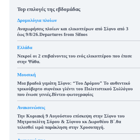
Top επιλογές της εβδομάδας
Δρομολόγια πλοίων
Αναχωρήσεις πλοίων και ελικοπτέρων από Σίφνο από 3
έως 9/8/26.Departures from Sifnos
Ελλάδα
Νεκροί οι 2 επιβαίνοντες του ενός ελικοπτέρου που έπεσε
στην Ψάθα.
Μουσική
Μια βραδιά γεμάτη Σίφνο: “Του Δρόμου” Το αυθεντικό
τρικούβερτο σιφνέικο γλέντι του Πολιτιστικού Συλλόγου
που ένωσε γενιές.Βίντεο-φωτογραφίες
Ανακοινώσεις
Την Κυριακή 9 Αυγούστου επίσκεψη στην Σίφνο του
Μητροπολίτη Σύρου & Σίφνου κκ Δωροθέου Β΄.θα
τελεσθεί ιερά παράκληση στην Χρυσοπηγή.