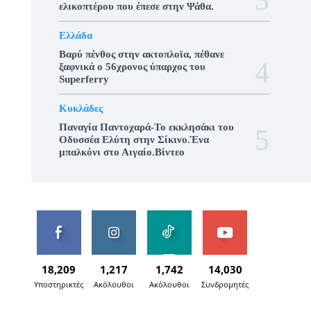
ελικοπτέρου που έπεσε στην Ψάθα.
Ελλάδα
Βαρύ πένθος στην ακτοπλοϊα, πέθανε
ξαφνικά ο 56χρονος ύπαρχος του
Superferry
Κυκλάδες
Παναγία Παντοχαρά-Το εκκλησάκι του
Οδυσσέα Ελύτη στην Σίκινο.Ένα
μπαλκόνι στο Αιγαίο.Βίντεο
18,209
1,217
1,742
14,030
Υποστηρικτές
Ακόλουθοι
Ακόλουθοι
Συνδρομητές