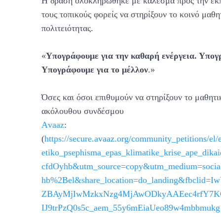
Η δράση ολοκληρώθηκε με κάλεσμα προς την εκπαι
τους τοπικούς φορείς να στηρίξουν το κοινό μα
πολιτειότητας.
«
Υπογράφουμε για την καθαρή ενέργεια. Υπογρ
Υπογράφουμε για το μέλλον
.»
Όσες και όσοι επιθυμούν να στηρίξουν το μαθη
ακόλουθου συνδέσμου
Αvaaz
:
(
https://secure.avaaz.org/community_petitions/e
etiko_psephisma_epas_klimatike_krise_ape_dikai
cfdOyhb&utm_source=copy&utm_medium=socia
hb%2Bel&share_location=do_landing&fbclid
ZBAyMjIwMzkxNzg4MjAwODkyAAEec4rfY7KG
IJ9trPzQ0s5c_aem_55y6mEiaUeo89w4mbbmukg