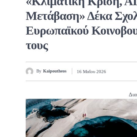
«Κλιματική Κρίση, Α
Μετάβαση» Δέκα Σχολ
Ευρωπαϊκού Κοινοβου
τους
By
Kaipoutheos
16 Μαΐου 2026
Δια