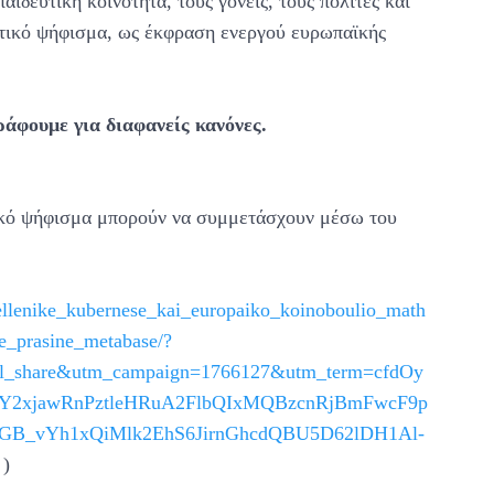
δευτική κοινότητα, τους γονείς, τους πολίτες και
θητικό ψήφισμα, ως έκφραση ενεργού ευρωπαϊκής
άφουμε για διαφανείς κανόνες.
τικό ψήφισμα μπορούν να συμμετάσχουν μέσω του
l/ellenike_kubernese_kai_europaiko_koinoboulio_math
e_prasine_metabase/?
l_share&utm_campaign=1766127&utm_term=cfdOy
=IwY2xjawRnPztleHRuA2FlbQIxMQBzcnRjBmFwcF9p
B_vYh1xQiMlk2EhS6JirnGhcdQBU5D62lDH1Al-
)