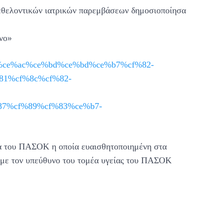
ω εθελοντικών ιατρικών παρεμβάσεων δημοσιοποίησα
νο»
e%b9%ce%ac%ce%bd%ce%bd%ce%b7%cf%82-
1%cf%8c%cf%82-
7%cf%89%cf%83%ce%b7-
α του ΠΑΣΟΚ η οποία ευαισθητοποιημένη στα
 με τον υπεύθυνο του τομέα υγείας του ΠΑΣΟΚ