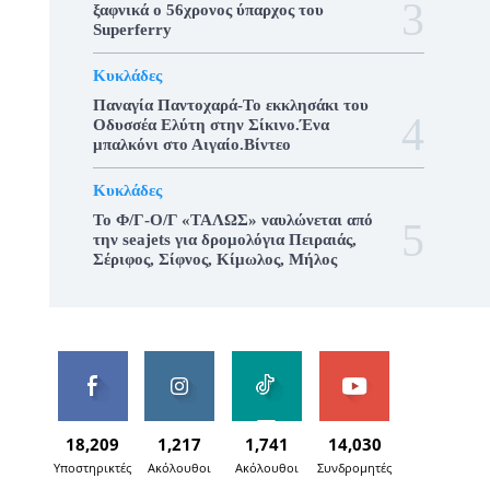
ξαφνικά ο 56χρονος ύπαρχος του
Superferry
Κυκλάδες
Παναγία Παντοχαρά-Το εκκλησάκι του
Οδυσσέα Ελύτη στην Σίκινο.Ένα
μπαλκόνι στο Αιγαίο.Βίντεο
Κυκλάδες
To Φ/Γ-Ο/Γ «ΤΑΛΩΣ» ναυλώνεται από
την seajets για δρομολόγια Πειραιάς,
Σέριφος, Σίφνος, Κίμωλος, Μήλος
18,209
1,217
1,741
14,030
Υποστηρικτές
Ακόλουθοι
Ακόλουθοι
Συνδρομητές