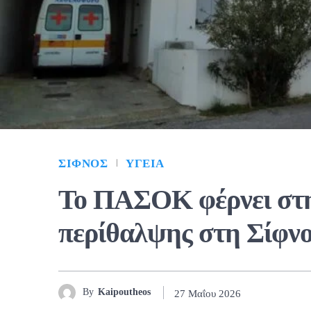
ΣΊΦΝΟΣ
ΥΓΕΊΑ
Το ΠΑΣΟΚ φέρνει στη
περίθαλψης στη Σίφνο
By
Kaipoutheos
27 Μαΐου 2026