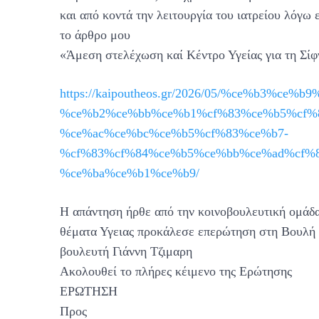
και από κοντά την λειτουργία του ιατρείου λόγ
το άρθρο μου
«Άμεση στελέχωση καί Κέντρο Υγείας για τη Σίφ
https://kaipoutheos.gr/2026/05/%ce%b3%c
%ce%b2%ce%bb%ce%b1%cf%83%ce%b5%cf%8
%ce%ac%ce%bc%ce%b5%cf%83%ce%b7-
%cf%83%cf%84%ce%b5%ce%bb%ce%ad%cf%8
%ce%ba%ce%b1%ce%b9/
Η απάντηση ήρθε από την κοινοβουλευτική ομάδ
θέματα Υγειας προκάλεσε επερώτηση στη Βουλή
βουλευτή Γιάννη Τζιμαρη
Ακολουθεί το πλήρες κέιμενο της Ερώτησης
ΕΡΩΤΗΣΗ
Προς