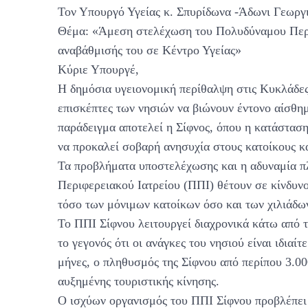
Τον Υπουργό Υγείας κ. Σπυρίδωνα -Άδωνι Γεωργ
Θέμα: «Άμεση στελέχωση του Πολυδύναμου Περι
αναβάθμισής του σε Κέντρο Υγείας»
Κύριε Υπουργέ,
Η δημόσια υγειονομική περίθαλψη στις Κυκλάδες 
επισκέπτες των νησιών να βιώνουν έντονο αίσθη
παράδειγμα αποτελεί η Σίφνος, όπου η κατάστασ
να προκαλεί σοβαρή ανησυχία στους κατοίκους κα
Τα προβλήματα υποστελέχωσης και η αδυναμία π
Περιφερειακού Ιατρείου (ΠΠΙ) θέτουν σε κίνδυ
τόσο των μόνιμων κατοίκων όσο και των χιλιάδων
Το ΠΠΙ Σίφνου λειτουργεί διαχρονικά κάτω από τ
το γεγονός ότι οι ανάγκες του νησιού είναι ιδιαί
μήνες, ο πληθυσμός της Σίφνου από περίπου 3.00
αυξημένης τουριστικής κίνησης.
Ο ισχύων οργανισμός του ΠΠΙ Σίφνου προβλέπει 