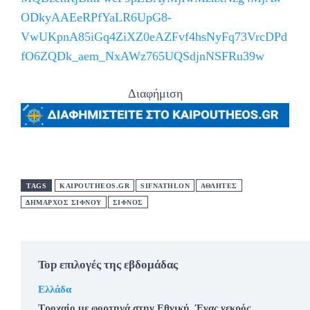
ODkyAAEeRPfYaLR6UpG8-
VwUKpnA85iGq4ZiXZ0eAZFvf4hsNyFq73VrcDPd
fO6ZQDk_aem_NxAWz765UQSdjnNSFRu39w
Διαφήμιση
TAGS
KAIPOUTHEOS.GR
SIFNATHLON
ΑΘΛΗΤΕΣ
ΔΗΜΑΡΧΟΣ ΣΙΦΝΟΥ
ΣΙΦΝΟΣ
Top επιλογές της εβδομάδας
Ελλάδα
Τροχαίο με φορτηγά στην Εθνική, Ένας νεκρός