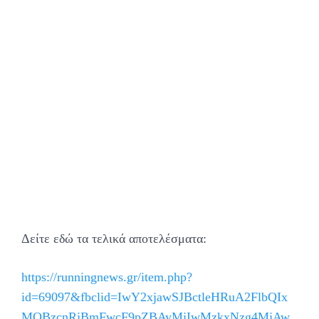
Δείτε εδώ τα τελικά αποτελέσματα:
https://runningnews.gr/item.php?
id=69097&fbclid=IwY2xjawSJBctleHRuA2FlbQIx
MQBzcnRjBmFwcF9pZBAyMjIwMzkxNzg4MjAw