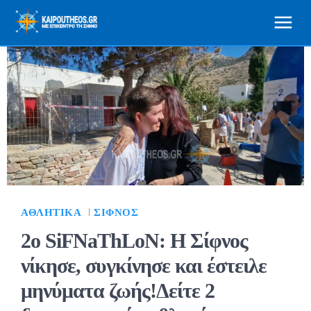
ΑΘΛΗΤΙΚΆ
ΣΊΦΝΟΣ
2ο SiFNaThLoN: Η Σίφνος
νίκησε, συγκίνησε και έστειλε
μηνύματα ζωής!Δείτε 2