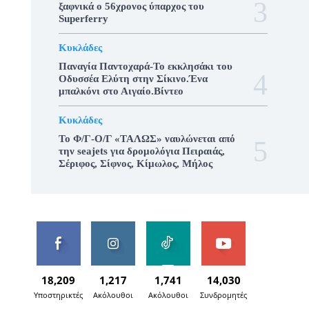
ξαφνικά ο 56χρονος ύπαρχος του
Superferry
Κυκλάδες
Παναγία Παντοχαρά-Το εκκλησάκι του
Οδυσσέα Ελύτη στην Σίκινο.Ένα
μπαλκόνι στο Αιγαίο.Βίντεο
Κυκλάδες
To Φ/Γ-Ο/Γ «ΤΑΛΩΣ» ναυλώνεται από
την seajets για δρομολόγια Πειραιάς,
Σέριφος, Σίφνος, Κίμωλος, Μήλος
18,209
1,217
1,741
14,030
Υποστηρικτές
Ακόλουθοι
Ακόλουθοι
Συνδρομητές