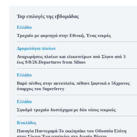
Top επιλογές της εβδομάδας
Ελλάδα
Τροχαίο με φορτηγά στην Εθνική, Ένας νεκρός
Δρομολόγια πλοίων
Αναχωρήσεις πλοίων και ελικοπτέρων από Σίφνο από 3
έως 9/8/26.Departures from Sifnos
Ελλάδα
Βαρύ πένθος στην ακτοπλοϊα, πέθανε ξαφνικά ο 56χρονος
ύπαρχος του Superferry
Ελλάδα
Σφοδρό τροχαίο δυστύχημα με δύο νέους νεκρούς
Κυκλάδες
Παναγία Παντοχαρά-Το εκκλησάκι του Οδυσσέα Ελύτη
στην Σίκινο.Ένα μπαλκόνι στο Αιγαίο.Βίντεο