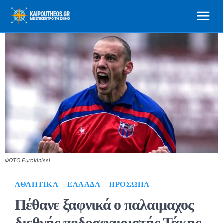
ΦΩΤΟ Eurokinissi
ΑΘΛΗΤΙΚΆ
ΕΛΛΆΔΑ
ΠΡΌΣΩΠΑ
Πέθανε ξαφνικά ο παλαιμαχος
διεθνής ποδοσφαιριστής Τάκης