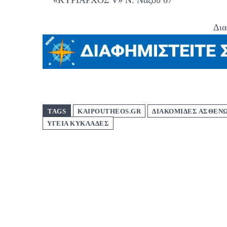
«ΚΥΡΙΑΡΧΟΣ V» Ν. Νάξου 67
Δια
TAGS
KAIPOUTHEOS.GR
ΔΙΑΚΟΜΙΔΕΣ ΑΣΘΕΝ
ΥΓΕΙΑ ΚΥΚΛΑΔΕΣ