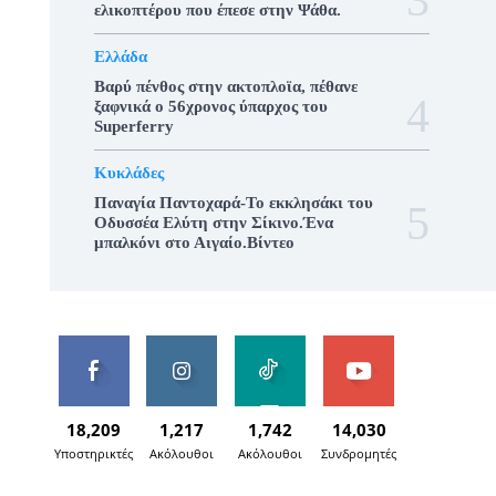
ελικοπτέρου που έπεσε στην Ψάθα.
Ελλάδα
Βαρύ πένθος στην ακτοπλοϊα, πέθανε
ξαφνικά ο 56χρονος ύπαρχος του
Superferry
Κυκλάδες
Παναγία Παντοχαρά-Το εκκλησάκι του
Οδυσσέα Ελύτη στην Σίκινο.Ένα
μπαλκόνι στο Αιγαίο.Βίντεο
18,209
1,217
1,742
14,030
Υποστηρικτές
Ακόλουθοι
Ακόλουθοι
Συνδρομητές