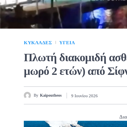
ΚΥΚΛΆΔΕΣ
ΥΓΕΊΑ
Πλωτή διακομιδή ασθ
μωρό 2 ετών) από Σίφ
By
Kaipoutheos
9 Ιουνίου 2026
Δια