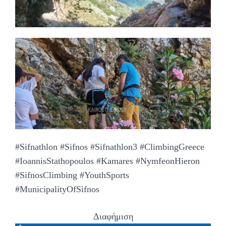
#Sifnathlon #Sifnos #Sifnathlon3 #ClimbingGreece
#IoannisStathopoulos #Kamares #NymfeonHieron
#SifnosClimbing #YouthSports
#MunicipalityOfSifnos
Διαφήμιση