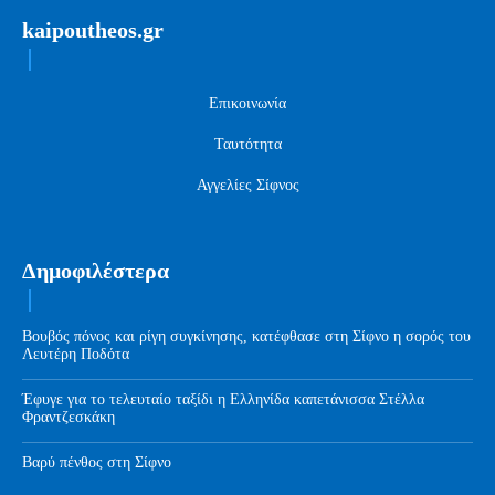
kaipoutheos.gr
Επικοινωνία
Ταυτότητα
Αγγελίες Σίφνος
Δημοφιλέστερα
Βουβός πόνος και ρίγη συγκίνησης, κατέφθασε στη Σίφνο η σορός του
Λευτέρη Ποδότα
Έφυγε για το τελευταίο ταξίδι η Ελληνίδα καπετάνισσα Στέλλα
Φραντζεσκάκη
Βαρύ πένθος στη Σίφνο