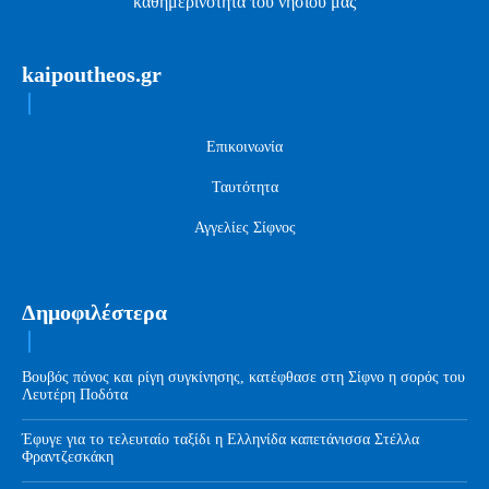
καθημερινότητα του νησιού μας
kaipoutheos.gr
Επικοινωνία
Ταυτότητα
Αγγελίες Σίφνος
Δημοφιλέστερα
Βουβός πόνος και ρίγη συγκίνησης, κατέφθασε στη Σίφνο η σορός του
Λευτέρη Ποδότα
Έφυγε για το τελευταίο ταξίδι η Ελληνίδα καπετάνισσα Στέλλα
Φραντζεσκάκη