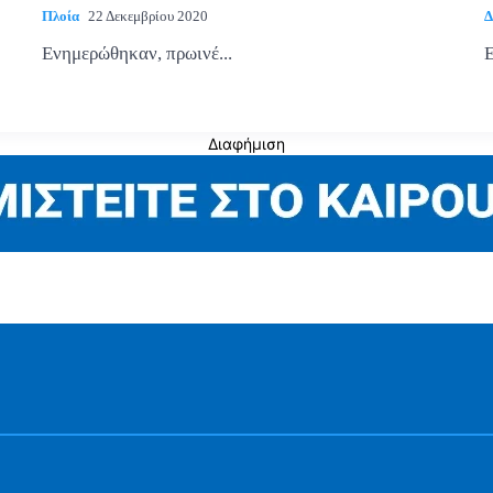
Πλοία
22 Δεκεμβρίου 2020
Δ
Ενημερώθηκαν, πρωινέ...
Ε
Διαφήμιση