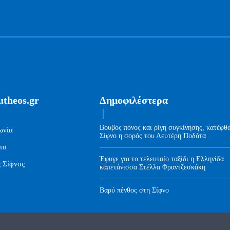
utheos.gr
Δημοφιλέστερα
Βουβός πόνος και ρίγη συγκίνησης, κατέφθ
ωνία
Σίφνο η σορός του Λευτέρη Ποδότα
τα
Έφυγε για το τελευταίο ταξίδι η Ελληνίδα
ς Σίφνος
καπετάνισσα Στέλλα Φραντζεσκάκη
Βαρύ πένθος στη Σίφνο