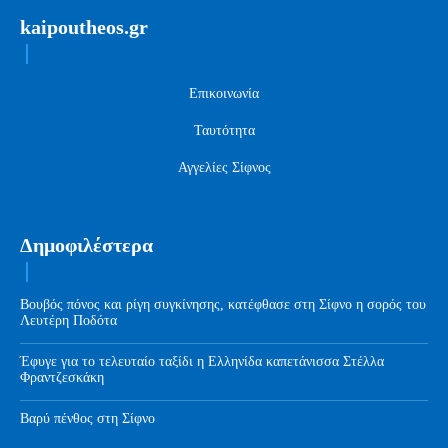
kaipoutheos.gr
Επικοινωνία
Ταυτότητα
Αγγελίες Σίφνος
Δημοφιλέστερα
Βουβός πόνος και ρίγη συγκίνησης, κατέφθασε στη Σίφνο η σορός του
Λευτέρη Ποδότα
Έφυγε για το τελευταίο ταξίδι η Ελληνίδα καπετάνισσα Στέλλα
Φραντζεσκάκη
Βαρύ πένθος στη Σίφνο