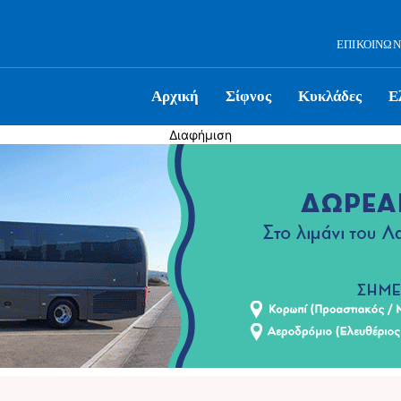
ΕΠΙΚΟΙΝΩΝ
Αρχική
Σίφνος
Κυκλάδες
Ε
Διαφήμιση