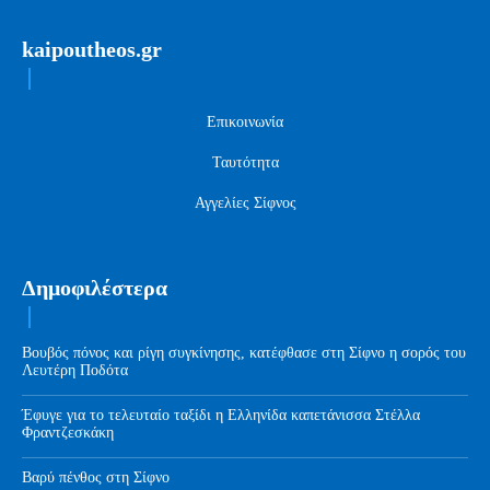
kaipoutheos.gr
Επικοινωνία
Ταυτότητα
Αγγελίες Σίφνος
Δημοφιλέστερα
Βουβός πόνος και ρίγη συγκίνησης, κατέφθασε στη Σίφνο η σορός του
Λευτέρη Ποδότα
Έφυγε για το τελευταίο ταξίδι η Ελληνίδα καπετάνισσα Στέλλα
Φραντζεσκάκη
Βαρύ πένθος στη Σίφνο