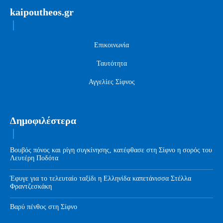
kaipoutheos.gr
Επικοινωνία
Ταυτότητα
Αγγελίες Σίφνος
Δημοφιλέστερα
Βουβός πόνος και ρίγη συγκίνησης, κατέφθασε στη Σίφνο η σορός του
Λευτέρη Ποδότα
Έφυγε για το τελευταίο ταξίδι η Ελληνίδα καπετάνισσα Στέλλα
Φραντζεσκάκη
Βαρύ πένθος στη Σίφνο