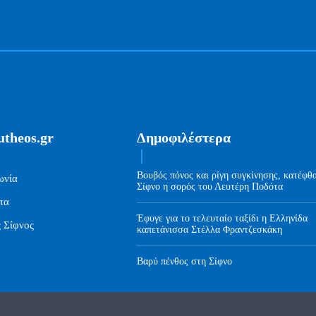
utheos.gr
Δημοφιλέστερα
Βουβός πόνος και ρίγη συγκίνησης, κατέφθ
ωνία
Σίφνο η σορός του Λευτέρη Ποδότα
τα
Έφυγε για το τελευταίο ταξίδι η Ελληνίδα
ς Σίφνος
καπετάνισσα Στέλλα Φραντζεσκάκη
Βαρύ πένθος στη Σίφνο