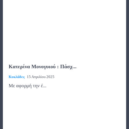
Κατερίνα Μονογυιού : Πάσχ...
Κυκλάδες
15 Απριλίου 2025
Με αφορμή την έ...