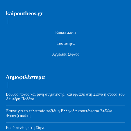
kaipoutheos.gr
Επικοινωνία
Ταυτότητα
Αγγελίες Σίφνος
Δημοφιλέστερα
Βουβός πόνος και ρίγη συγκίνησης, κατέφθασε στη Σίφνο η σορός του
Λευτέρη Ποδότα
Έφυγε για το τελευταίο ταξίδι η Ελληνίδα καπετάνισσα Στέλλα
Φραντζεσκάκη
Βαρύ πένθος στη Σίφνο