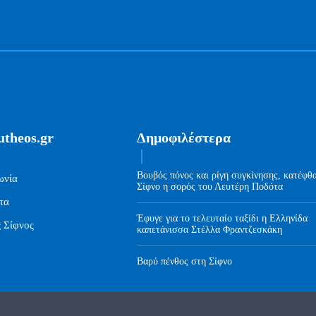
utheos.gr
Δημοφιλέστερα
Βουβός πόνος και ρίγη συγκίνησης, κατέφθ
ωνία
Σίφνο η σορός του Λευτέρη Ποδότα
τα
Έφυγε για το τελευταίο ταξίδι η Ελληνίδα
ς Σίφνος
καπετάνισσα Στέλλα Φραντζεσκάκη
Βαρύ πένθος στη Σίφνο