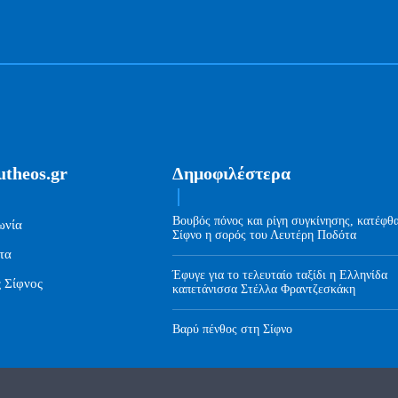
utheos.gr
Δημοφιλέστερα
Βουβός πόνος και ρίγη συγκίνησης, κατέφθ
ωνία
Σίφνο η σορός του Λευτέρη Ποδότα
τα
Έφυγε για το τελευταίο ταξίδι η Ελληνίδα
ς Σίφνος
καπετάνισσα Στέλλα Φραντζεσκάκη
Βαρύ πένθος στη Σίφνο