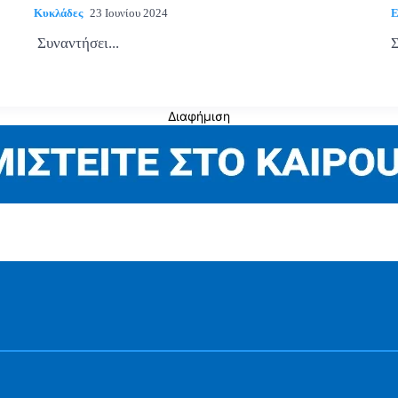
Κυκλάδες
23 Ιουνίου 2024
Ε
Συναντήσει...
Σ
Διαφήμιση