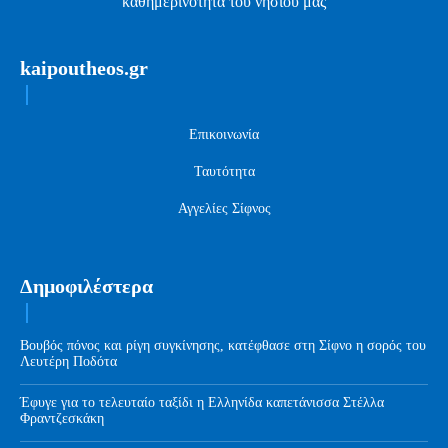
καθημερινότητα του νησιού μας
kaipoutheos.gr
Επικοινωνία
Ταυτότητα
Αγγελίες Σίφνος
Δημοφιλέστερα
Βουβός πόνος και ρίγη συγκίνησης, κατέφθασε στη Σίφνο η σορός του
Λευτέρη Ποδότα
Έφυγε για το τελευταίο ταξίδι η Ελληνίδα καπετάνισσα Στέλλα
Φραντζεσκάκη