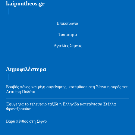
kaipoutheos.gr
Επικοινωνία
Ταυτότητα
Αγγελίες Σίφνος
Δημοφιλέστερα
Βουβός πόνος και ρίγη συγκίνησης, κατέφθασε στη Σίφνο η σορός του
Λευτέρη Ποδότα
Έφυγε για το τελευταίο ταξίδι η Ελληνίδα καπετάνισσα Στέλλα
Φραντζεσκάκη
Βαρύ πένθος στη Σίφνο