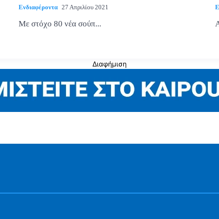
Ενδιαφέροντα
27 Απριλίου 2021
Ε
Με στόχο 80 νέα σούπ...
Α
Διαφήμιση