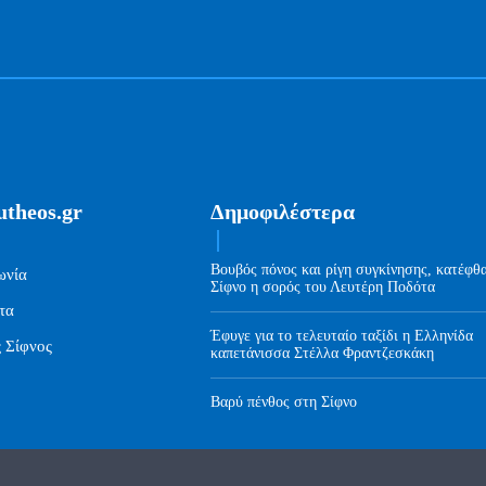
utheos.gr
Δημοφιλέστερα
Βουβός πόνος και ρίγη συγκίνησης, κατέφθ
ωνία
Σίφνο η σορός του Λευτέρη Ποδότα
τα
Έφυγε για το τελευταίο ταξίδι η Ελληνίδα
ς Σίφνος
καπετάνισσα Στέλλα Φραντζεσκάκη
Βαρύ πένθος στη Σίφνο