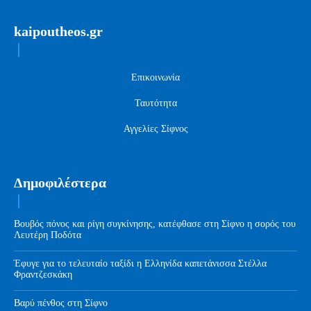
kaipoutheos.gr
Επικοινωνία
Ταυτότητα
Αγγελίες Σίφνος
Δημοφιλέστερα
Βουβός πόνος και ρίγη συγκίνησης, κατέφθασε στη Σίφνο η σορός του
Λευτέρη Ποδότα
Έφυγε για το τελευταίο ταξίδι η Ελληνίδα καπετάνισσα Στέλλα
Φραντζεσκάκη
Βαρύ πένθος στη Σίφνο