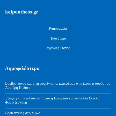
kaipoutheos.gr
Επικοινωνία
Ταυτότητα
Αγγελίες Σίφνος
Δημοφιλέστερα
Βουβός πόνος και ρίγη συγκίνησης, κατέφθασε στη Σίφνο η σορός του
Λευτέρη Ποδότα
Έφυγε για το τελευταίο ταξίδι η Ελληνίδα καπετάνισσα Στέλλα
Φραντζεσκάκη
Βαρύ πένθος στη Σίφνο