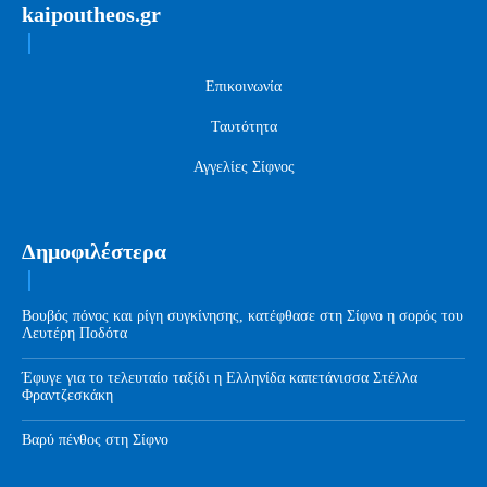
kaipoutheos.gr
Επικοινωνία
Ταυτότητα
Αγγελίες Σίφνος
Δημοφιλέστερα
Βουβός πόνος και ρίγη συγκίνησης, κατέφθασε στη Σίφνο η σορός του
Λευτέρη Ποδότα
Έφυγε για το τελευταίο ταξίδι η Ελληνίδα καπετάνισσα Στέλλα
Φραντζεσκάκη
Βαρύ πένθος στη Σίφνο