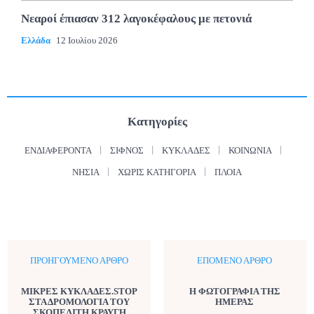
Νεαροί έπιασαν 312 λαγοκέφαλους με πετονιά
Ελλάδα
12 Ιουλίου 2026
Κατηγορίες
ΕΝΔΙΑΦΈΡΟΝΤΑ
ΣΊΦΝΟΣ
ΚΥΚΛΆΔΕΣ
ΚΟΙΝΩΝΊΑ
ΝΗΣΙΆ
ΧΩΡΊΣ ΚΑΤΗΓΟΡΊΑ
ΠΛΟΊΑ
ΠΡΟΗΓΟΎΜΕΝΟ ΆΡΘΡΟ
ΕΠΌΜΕΝΟ ΆΡΘΡΟ
ΜΙΚΡΕΣ ΚΥΚΛΑΔΕΣ.STOP
Η ΦΩΤΟΓΡΑΦΙΑ ΤΗΣ
ΣΤΑ ΔΡΟΜΟΛΟΓΙΑ ΤΟΥ
ΗΜΕΡΑΣ
ΣΚΟΠΕΛΙΤΗ.ΚΡΑΥΓΗ