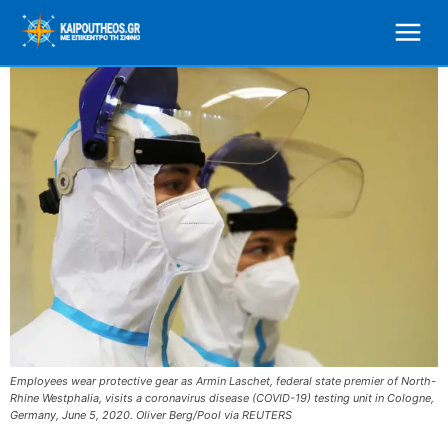
Employees wear protective gear as Armin Laschet, federal state premier of North-
Rhine Westphalia, visits a coronavirus disease (COVID-19) testing unit in Cologne,
Germany, June 5, 2020. Oliver Berg/Pool via REUTERS