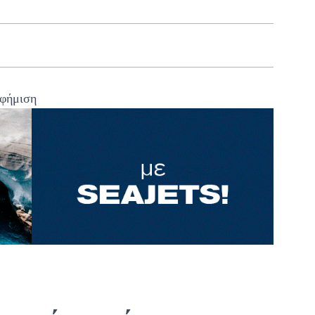
φήμιση