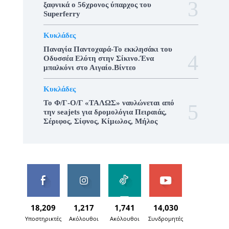
ξαφνικά ο 56χρονος ύπαρχος του
Superferry
Κυκλάδες
Παναγία Παντοχαρά-Το εκκλησάκι του
Οδυσσέα Ελύτη στην Σίκινο.Ένα
μπαλκόνι στο Αιγαίο.Βίντεο
Κυκλάδες
To Φ/Γ-Ο/Γ «ΤΑΛΩΣ» ναυλώνεται από
την seajets για δρομολόγια Πειραιάς,
Σέριφος, Σίφνος, Κίμωλος, Μήλος
18,209
1,217
1,741
14,030
Υποστηρικτές
Ακόλουθοι
Ακόλουθοι
Συνδρομητές