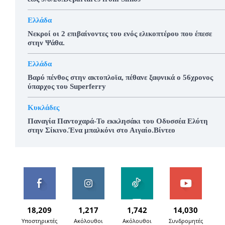
Ελλάδα
Νεκροί οι 2 επιβαίνοντες του ενός ελικοπτέρου που έπεσε
στην Ψάθα.
Ελλάδα
Βαρύ πένθος στην ακτοπλοϊα, πέθανε ξαφνικά ο 56χρονος
ύπαρχος του Superferry
Κυκλάδες
Παναγία Παντοχαρά-Το εκκλησάκι του Οδυσσέα Ελύτη
στην Σίκινο.Ένα μπαλκόνι στο Αιγαίο.Βίντεο
18,209
1,217
1,742
14,030
Υποστηρικτές
Ακόλουθοι
Ακόλουθοι
Συνδρομητές