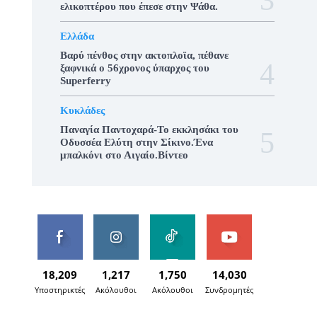
ελικοπτέρου που έπεσε στην Ψάθα.
Ελλάδα
Βαρύ πένθος στην ακτοπλοϊα, πέθανε
ξαφνικά ο 56χρονος ύπαρχος του
Superferry
Κυκλάδες
Παναγία Παντοχαρά-Το εκκλησάκι του
Οδυσσέα Ελύτη στην Σίκινο.Ένα
μπαλκόνι στο Αιγαίο.Βίντεο
18,209
1,217
1,750
14,030
Υποστηρικτές
Ακόλουθοι
Ακόλουθοι
Συνδρομητές