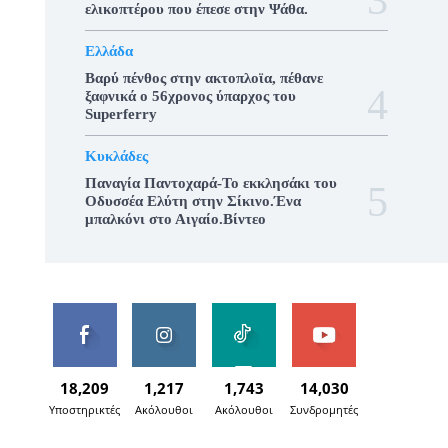
ελικοπτέρου που έπεσε στην Ψάθα.
Ελλάδα
Βαρύ πένθος στην ακτοπλοϊα, πέθανε
ξαφνικά ο 56χρονος ύπαρχος του
Superferry
Κυκλάδες
Παναγία Παντοχαρά-Το εκκλησάκι του
Οδυσσέα Ελύτη στην Σίκινο.Ένα
μπαλκόνι στο Αιγαίο.Βίντεο
18,209
1,217
1,743
14,030
Υποστηρικτές
Ακόλουθοι
Ακόλουθοι
Συνδρομητές