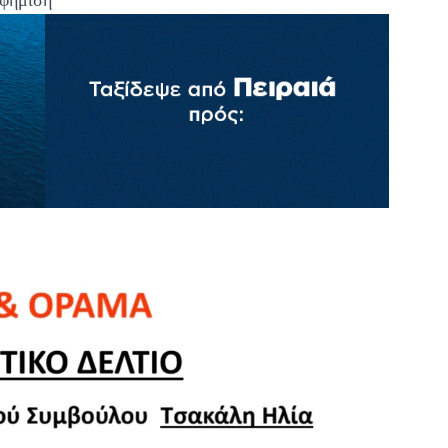
φήμιση