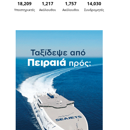
18,209
1,217
1,757
14,030
Υποστηρικτές
Ακόλουθοι
Ακόλουθοι
Συνδρομητές