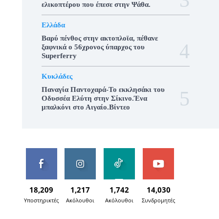
ελικοπτέρου που έπεσε στην Ψάθα.
Ελλάδα
Βαρύ πένθος στην ακτοπλοϊα, πέθανε
ξαφνικά ο 56χρονος ύπαρχος του
Superferry
Κυκλάδες
Παναγία Παντοχαρά-Το εκκλησάκι του
Οδυσσέα Ελύτη στην Σίκινο.Ένα
μπαλκόνι στο Αιγαίο.Βίντεο
18,209
1,217
1,742
14,030
Υποστηρικτές
Ακόλουθοι
Ακόλουθοι
Συνδρομητές