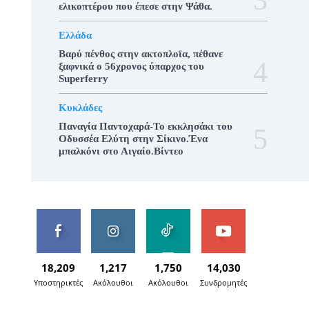
ελικοπτέρου που έπεσε στην Ψάθα.
Ελλάδα
Βαρύ πένθος στην ακτοπλοϊα, πέθανε
ξαφνικά ο 56χρονος ύπαρχος του
Superferry
Κυκλάδες
Παναγία Παντοχαρά-Το εκκλησάκι του
Οδυσσέα Ελύτη στην Σίκινο.Ένα
μπαλκόνι στο Αιγαίο.Βίντεο
18,209
1,217
1,750
14,030
Υποστηρικτές
Ακόλουθοι
Ακόλουθοι
Συνδρομητές