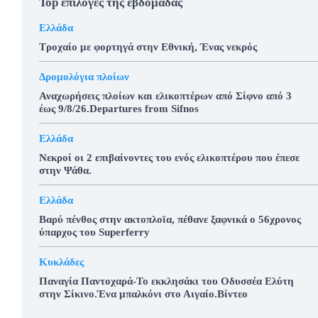
Top επιλογές της εβδομάδας
Ελλάδα
Τροχαίο με φορτηγά στην Εθνική, Ένας νεκρός
Δρομολόγια πλοίων
Αναχωρήσεις πλοίων και ελικοπτέρων από Σίφνο από 3
έως 9/8/26.Departures from Sifnos
Ελλάδα
Νεκροί οι 2 επιβαίνοντες του ενός ελικοπτέρου που έπεσε
στην Ψάθα.
Ελλάδα
Βαρύ πένθος στην ακτοπλοϊα, πέθανε ξαφνικά ο 56χρονος
ύπαρχος του Superferry
Κυκλάδες
Παναγία Παντοχαρά-Το εκκλησάκι του Οδυσσέα Ελύτη
στην Σίκινο.Ένα μπαλκόνι στο Αιγαίο.Βίντεο