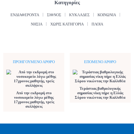
Κατηγορίες
ΕΝΔΙΑΦΈΡΟΝΤΑ
ΣΊΦΝΟΣ
ΚΥΚΛΆΔΕΣ
ΚΟΙΝΩΝΊΑ
ΝΗΣΙΆ
ΧΩΡΊΣ ΚΑΤΗΓΟΡΊΑ
ΠΛΟΊΑ
ΠΡΟΗΓΟΎΜΕΝΟ ΆΡΘΡΟ
ΕΠΌΜΕΝΟ ΆΡΘΡΟ
Τεράστιας βαθμολογικής
Από την εκδρομή στο
σημασίας νίκη πήρε η Ελλάς
νοσοκομείο λόγω μέθης
Σύρου νικώντας την Καλλιθέα
17χρονος μαθητής, τρείς
συλλήψεις