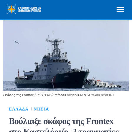
Σκάφος της Frontex / REUTERS/Stefanos Rapanis ΦΩΤΟΓΡΑΦΙΑ ΑΡΧΕΙΟΥ
ΕΛΛΆΔΑ
ΝΗΣΙΆ
Βούλιαξε σκάφος της Frontex
στο Καστελόριζο, 2 τραυματίες.