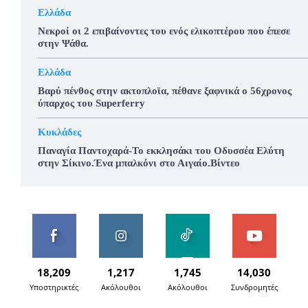
Ελλάδα
Νεκροί οι 2 επιβαίνοντες του ενός ελικοπτέρου που έπεσε
στην Ψάθα.
Ελλάδα
Βαρύ πένθος στην ακτοπλοϊα, πέθανε ξαφνικά ο 56χρονος
ύπαρχος του Superferry
Κυκλάδες
Παναγία Παντοχαρά-Το εκκλησάκι του Οδυσσέα Ελύτη
στην Σίκινο.Ένα μπαλκόνι στο Αιγαίο.Βίντεο
18,209
1,217
1,745
14,030
Υποστηρικτές
Ακόλουθοι
Ακόλουθοι
Συνδρομητές