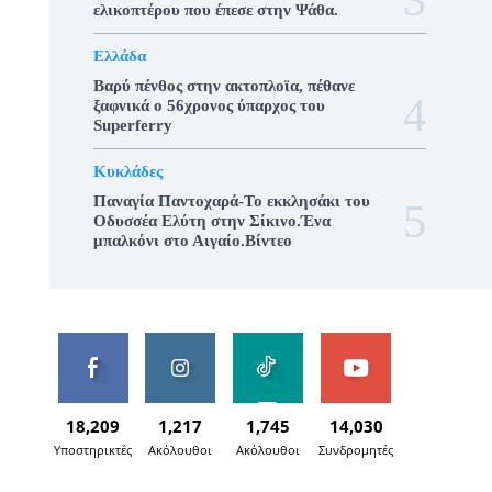
ελικοπτέρου που έπεσε στην Ψάθα.
Ελλάδα
Βαρύ πένθος στην ακτοπλοϊα, πέθανε
ξαφνικά ο 56χρονος ύπαρχος του
Superferry
Κυκλάδες
Παναγία Παντοχαρά-Το εκκλησάκι του
Οδυσσέα Ελύτη στην Σίκινο.Ένα
μπαλκόνι στο Αιγαίο.Βίντεο
18,209
1,217
1,745
14,030
Υποστηρικτές
Ακόλουθοι
Ακόλουθοι
Συνδρομητές