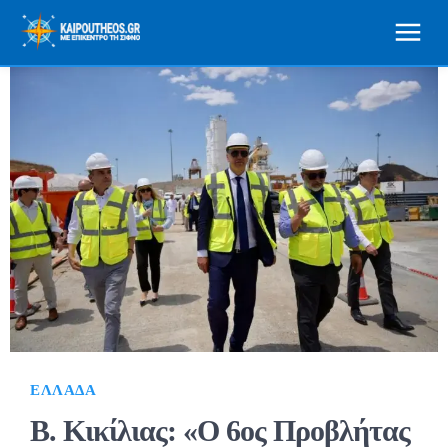
ΕΛΛΆΔΑ
Β. Κικίλιας: «Ο 6ος Προβλήτας