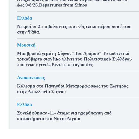
έως 9/8/26.Departures from Sifnos
Ελλάδα
Νεκροί οι 2 επιβαίνοντες του ενός ελικοπτέρου που έπεσε
στην Ψάθα.
Μουσική
Μια βραδιά γεμάτη Σίφνο: “Του Δρόμου” Το αυθεντικό
τρικούβερτο σιφνέικο γλέντι του Πολιτιστικού Συλλόγου
που ένωσε γενιές.Βίντεο-φωτογραφίες
Ανακοινώσεις
Κάλεσμα στο Πανηγύρι Μεταμορφώσεως του Σωτήρος
στην Απολλωνία Σίφνου
Ελλάδα
Συνελήφθησαν -11- άτομα για ηχορύπανση από
καταστήματα στο Νότιο Αιγαίο