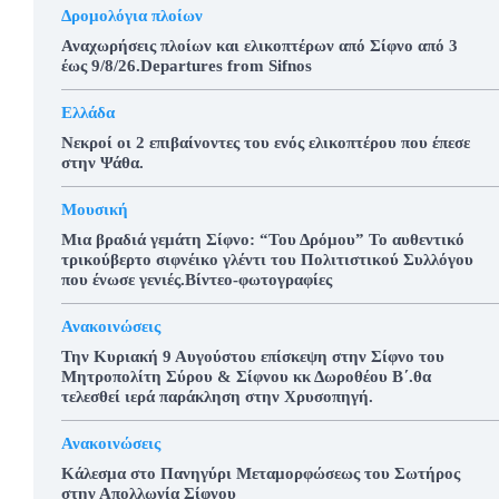
Δρομολόγια πλοίων
Αναχωρήσεις πλοίων και ελικοπτέρων από Σίφνο από 3
έως 9/8/26.Departures from Sifnos
Ελλάδα
Νεκροί οι 2 επιβαίνοντες του ενός ελικοπτέρου που έπεσε
στην Ψάθα.
Μουσική
Μια βραδιά γεμάτη Σίφνο: “Του Δρόμου” Το αυθεντικό
τρικούβερτο σιφνέικο γλέντι του Πολιτιστικού Συλλόγου
που ένωσε γενιές.Βίντεο-φωτογραφίες
Ανακοινώσεις
Την Κυριακή 9 Αυγούστου επίσκεψη στην Σίφνο του
Μητροπολίτη Σύρου & Σίφνου κκ Δωροθέου Β΄.θα
τελεσθεί ιερά παράκληση στην Χρυσοπηγή.
Ανακοινώσεις
Κάλεσμα στο Πανηγύρι Μεταμορφώσεως του Σωτήρος
στην Απολλωνία Σίφνου