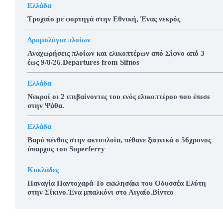
Ελλάδα
Τροχαίο με φορτηγά στην Εθνική, Ένας νεκρός
Δρομολόγια πλοίων
Αναχωρήσεις πλοίων και ελικοπτέρων από Σίφνο από 3
έως 9/8/26.Departures from Sifnos
Ελλάδα
Νεκροί οι 2 επιβαίνοντες του ενός ελικοπτέρου που έπεσε
στην Ψάθα.
Ελλάδα
Βαρύ πένθος στην ακτοπλοϊα, πέθανε ξαφνικά ο 56χρονος
ύπαρχος του Superferry
Κυκλάδες
Παναγία Παντοχαρά-Το εκκλησάκι του Οδυσσέα Ελύτη
στην Σίκινο.Ένα μπαλκόνι στο Αιγαίο.Βίντεο